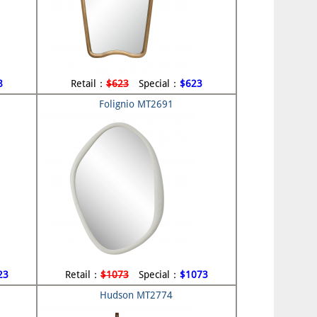
8
Retail：
$623
Special：
$623
Folignio MT2691
23
Retail：
$1073
Special：
$1073
Hudson MT2774