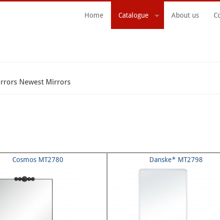
Home
Catalogue
About us
C
Search Form
rrors Newest Mirrors
Cosmos MT2780
Danske* MT2798