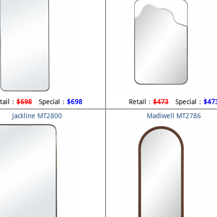
tail：
$698
Special：
$698
Retail：
$473
Special：
$47
Jackline MT2800
Madiwell MT2786