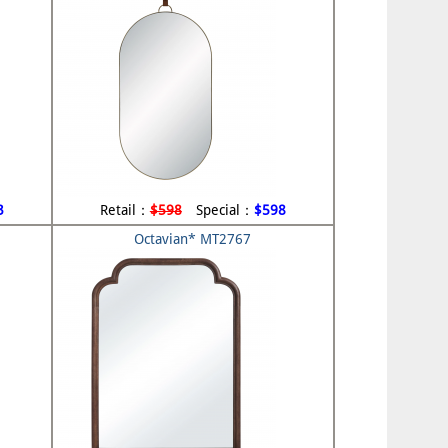
3
Retail：
$598
Special：
$598
Octavian* MT2767