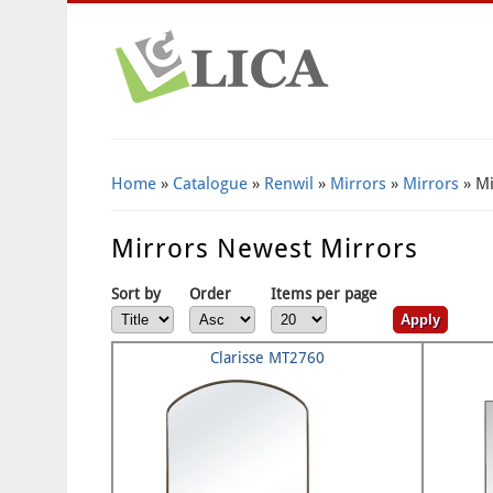
Home
»
Catalogue
»
Renwil
»
Mirrors
»
Mirrors
» Mi
Mirrors Newest Mirrors
Sort by
Order
Items per page
Clarisse MT2760