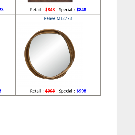
23
Retail：
$848
Special：
$848
Reave MT2773
8
Retail：
$998
Special：
$998