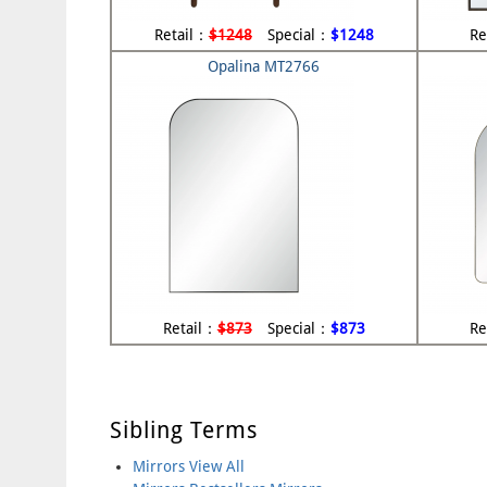
Retail：
$1248
Special：
$1248
Re
Opalina MT2766
Retail：
$873
Special：
$873
Re
Pages
Sibling Terms
Mirrors View All