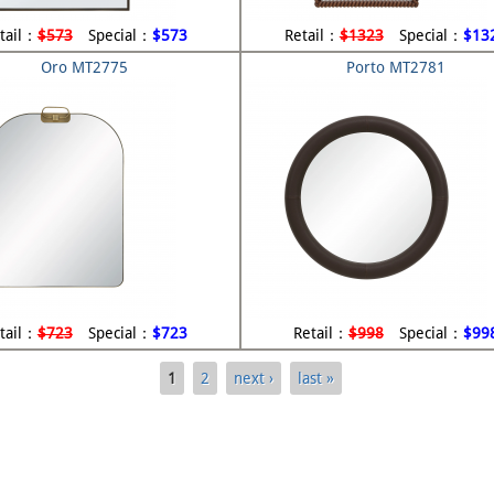
tail：
$573
Special：
$573
Retail：
$1323
Special：
$13
Oro MT2775
Porto MT2781
tail：
$723
Special：
$723
Retail：
$998
Special：
$99
1
2
next ›
last »