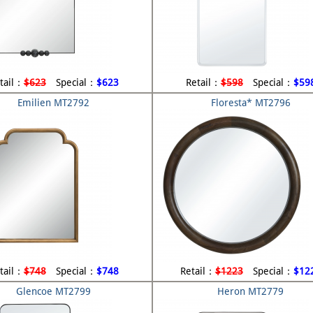
tail：
$623
Special：
$623
Retail：
$598
Special：
$59
Emilien MT2792
Floresta* MT2796
tail：
$748
Special：
$748
Retail：
$1223
Special：
$12
Glencoe MT2799
Heron MT2779